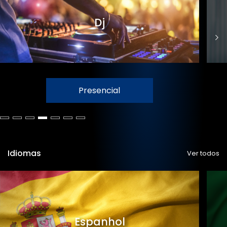
Dj
Presencial
Idiomas
Ver todos
Espanhol