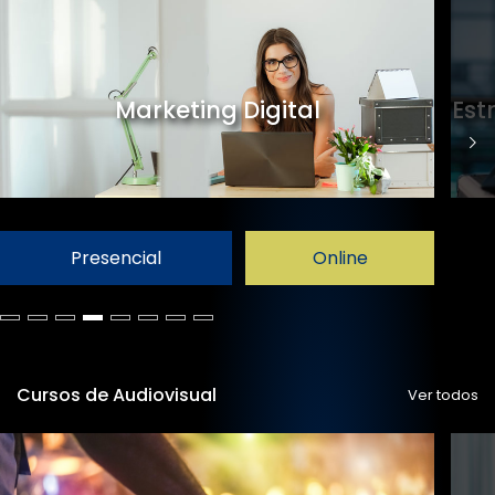
Marketing Digital
Est
Presencial
Online
Cursos de Audiovisual
Ver todos