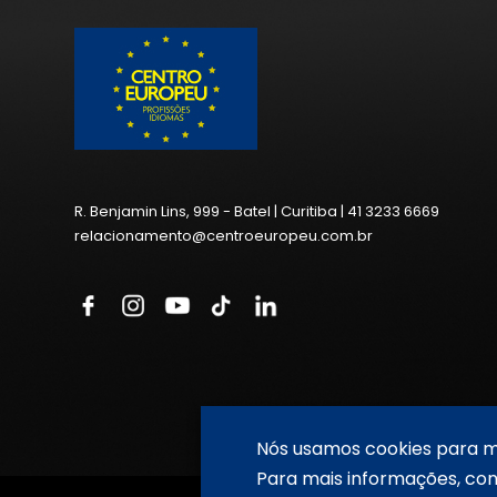
R. Benjamin Lins, 999 - Batel | Curitiba | 41 3233 6669
relacionamento@centroeuropeu.com.br
Nós usamos cookies para me
Para mais informações, co