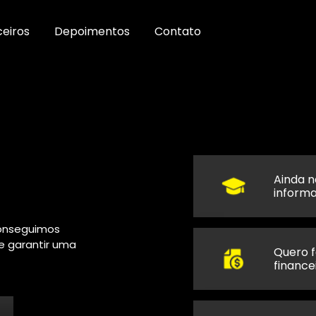
ceiros
Depoimentos
Contato
Ainda n
informa
conseguimos
e garantir uma
Quero 
finance