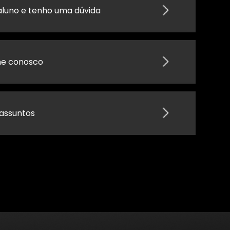
aluno e tenho uma dúvida
he conosco
assuntos