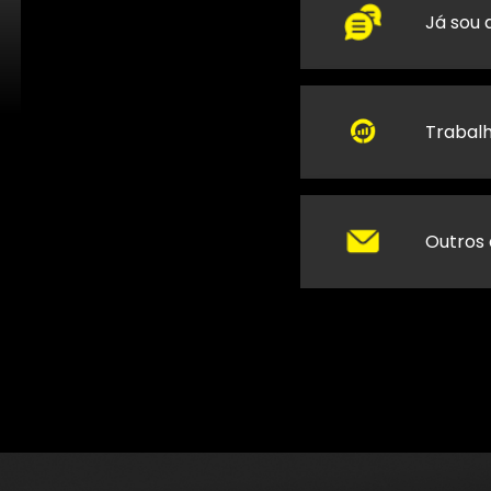
Já sou 
Trabal
Outros 