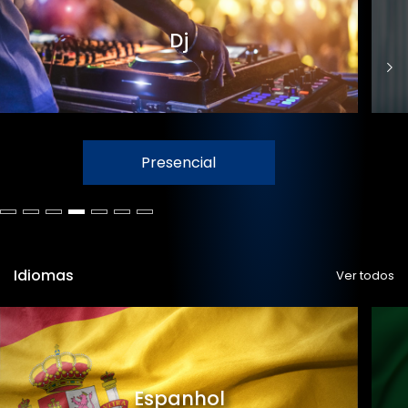
Dj
Presencial
Idiomas
Ver todos
Espanhol