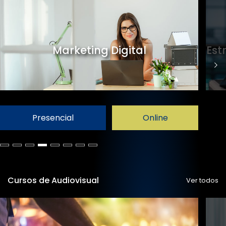
Marketing Digital
Est
Presencial
Online
Cursos de Audiovisual
Ver todos