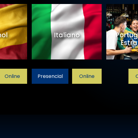
ol
Italiano
Portug
Estra
Online
Presencial
Online