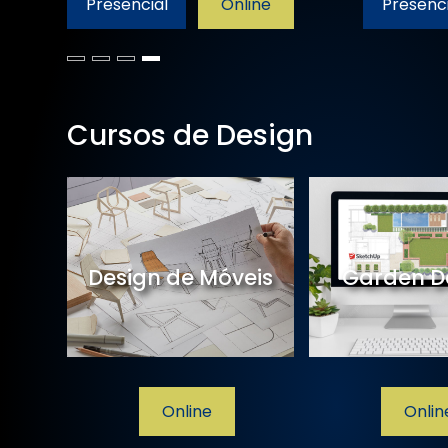
Presencial
Online
Presenci
Cursos de Design
de
Design de Móveis
Garden D
line
Online
Onlin