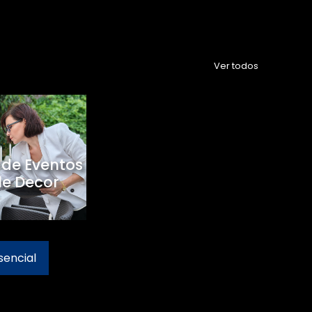
Ver todos
 de Eventos
le Decor
sencial