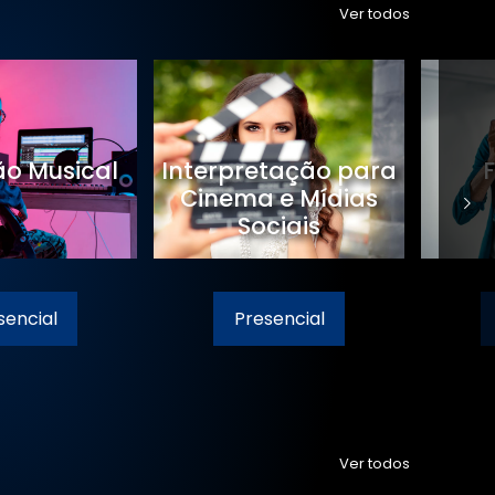
Ver todos
o Musical
Interpretação para
Cinema e Mídias
Sociais
sencial
Presencial
Ver todos