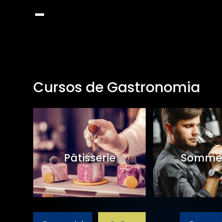
Cursos de Gastronomia
et
Pâtisserie
Sommel