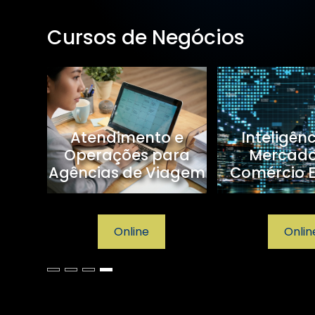
Cursos de Negócios
sagem
Atendimento e
Inteligên
Operações para
Mercad
Agências de Viagem
Comércio E
Online
Onlin