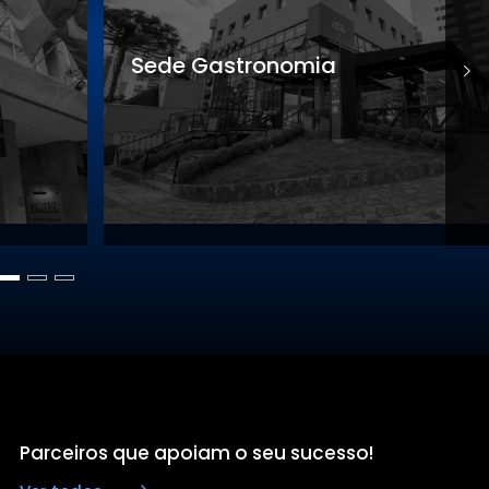
Sede Gastronomia
S
Parceiros que apoiam o seu sucesso!