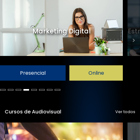
Marketing Digital
Est
Presencial
Online
Cursos de Audiovisual
Ver todos