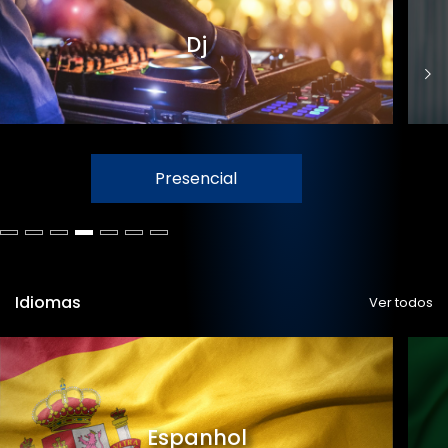
Dj
Presencial
Idiomas
Ver todos
Espanhol