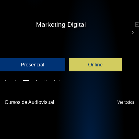
Marketing Digital
E
Presencial
Online
Cursos de Audiovisual
Ver todos