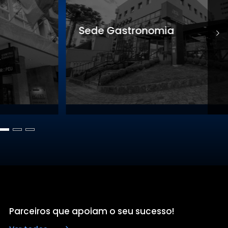
Sede Gastronomia
S
Parceiros que apoiam o seu sucesso!