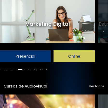
Marketing Digital
Est
Presencial
Online
Cursos de Audiovisual
Ver todos