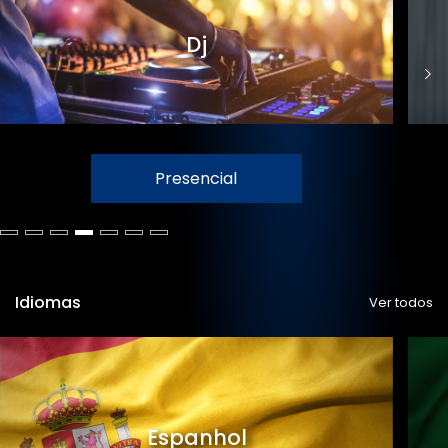
Dj
Presencial
Idiomas
Ver todos
Espanhol