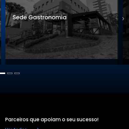
Sede Gastronomia
S
Parceiros que apoiam o seu sucesso!