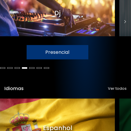
Dj
Presencial
Idiomas
Ver todos
Espanhol