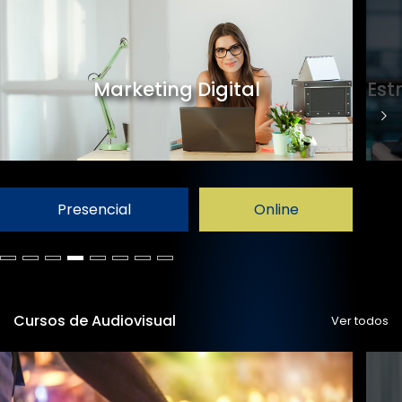
Marketing Digital
Est
Presencial
Online
Cursos de Audiovisual
Ver todos