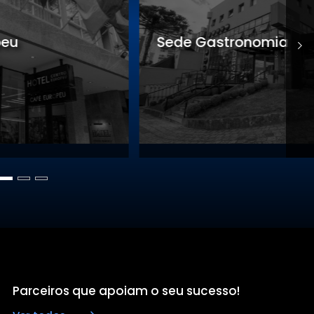
Sede Gastronomia
S
Parceiros que apoiam o seu sucesso!