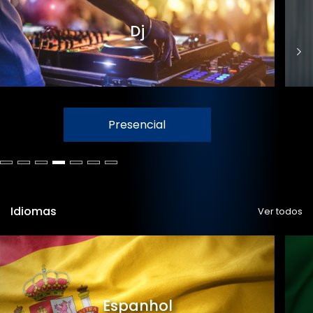
Dj
Presencial
Idiomas
Ver todos
Espanhol