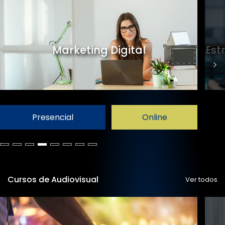
Marketing Digital
Est
Presencial
Online
Cursos de Audiovisual
Ver todos