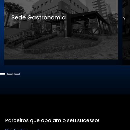
Sede Gastronomia
S
Parceiros que apoiam o seu sucesso!