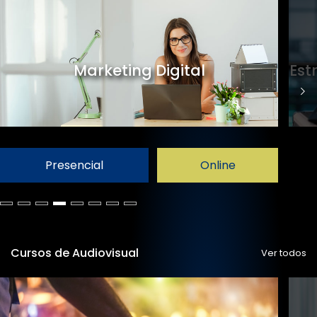
Marketing Digital
Est
Presencial
Online
Cursos de Audiovisual
Ver todos