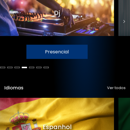
Dj
Presencial
Idiomas
Ver todos
Espanhol