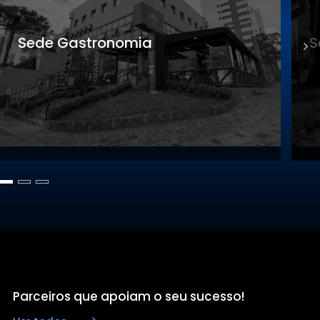
Sede Gastronomia
S
Parceiros que apoiam o seu sucesso!