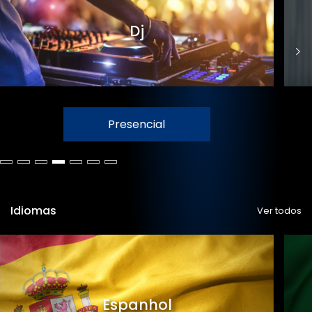
Dj
Presencial
Idiomas
Ver todos
Espanhol