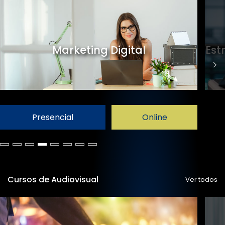
Marketing Digital
Est
Presencial
Online
Cursos de Audiovisual
Ver todos