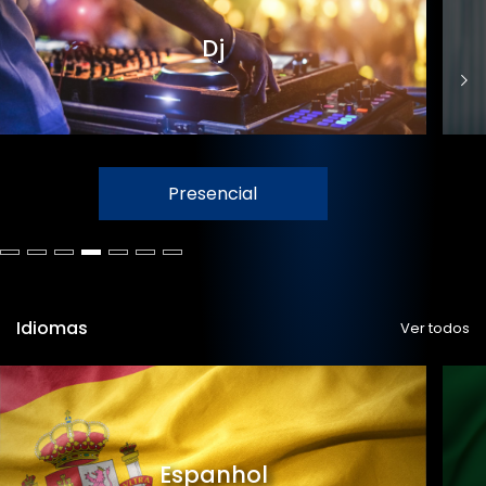
Dj
Presencial
Idiomas
Ver todos
Espanhol