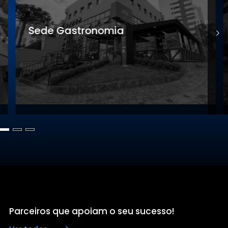
Sede Gastronomia
S
Parceiros que apoiam o seu sucesso!