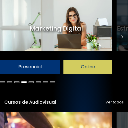
Marketing Digital
Est
Presencial
Online
Cursos de Audiovisual
Ver todos