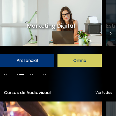
Marketing Digital
Est
Presencial
Online
Cursos de Audiovisual
Ver todos