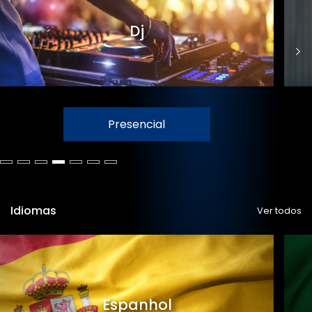
Dj
Presencial
Idiomas
Ver todos
Espanhol