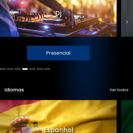
Dj
Presencial
Idiomas
Ver todos
Espanhol