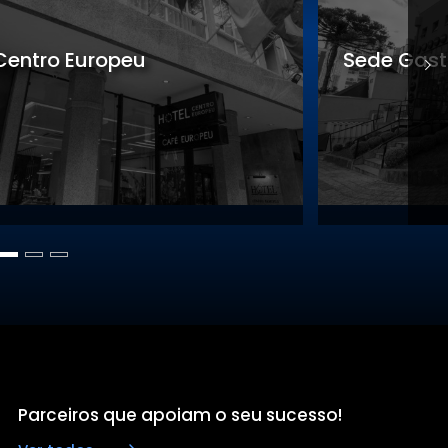
Sede Gastronomia
S
Parceiros que apoiam o seu sucesso!