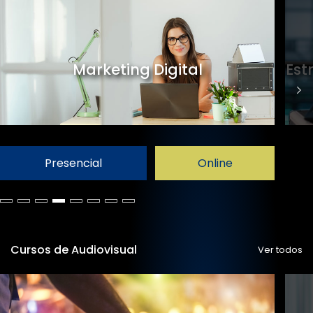
Marketing Digital
Est
Presencial
Online
Cursos de Audiovisual
Ver todos