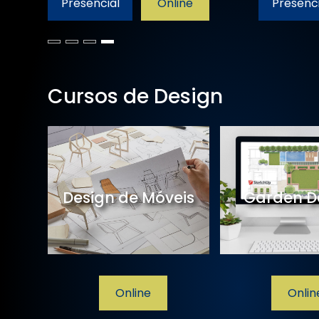
Presencial
Online
Presenci
Cursos de Design
de
Design de Móveis
Garden D
line
Online
Onlin