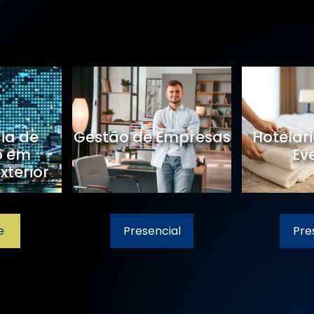
cia de
Gestão de Empresas
Hotelari
o em
Ev
xterior
e
Presencial
Pre