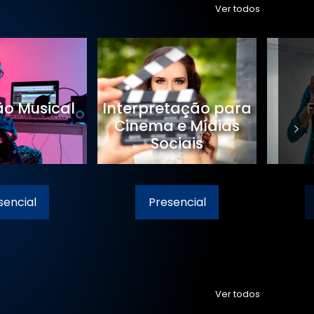
Ver todos
o Musical
Interpretação para
Cinema e Mídias
Sociais
sencial
Presencial
Ver todos