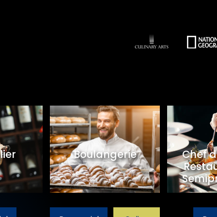
ier
Boulangerie
Chef d
Restau
Semipr