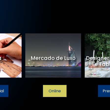
a
Mercado de Luxo
Designer
e Tab
al
Online
Pre