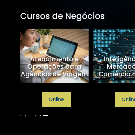
Cursos de Negócios
sagem
Atendimento e
Inteligên
Operações para
Mercad
Agências de Viagem
Comércio E
Online
Onlin