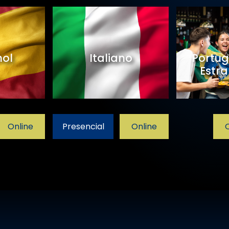
ol
Italiano
Portug
Estra
Online
Presencial
Online