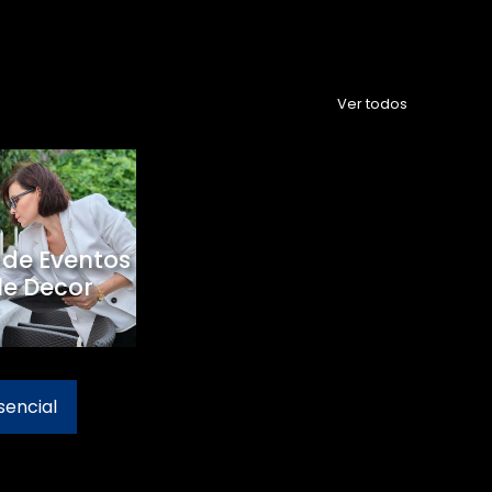
Ver todos
 de Eventos
le Decor
sencial