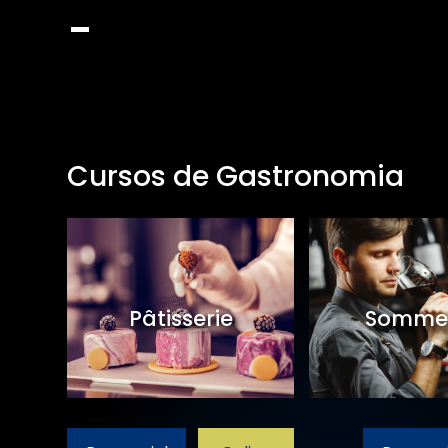
Cursos de Gastronomia
et
Pâtisserie
Sommel