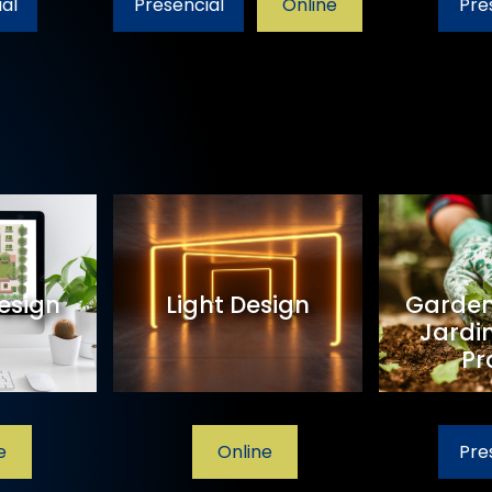
al
Presencial
Online
Pre
esign
Light Design
Garden
Jardi
Pr
e
Online
Pre