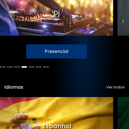
Dj
Presencial
Idiomas
Ver todos
Espanhol