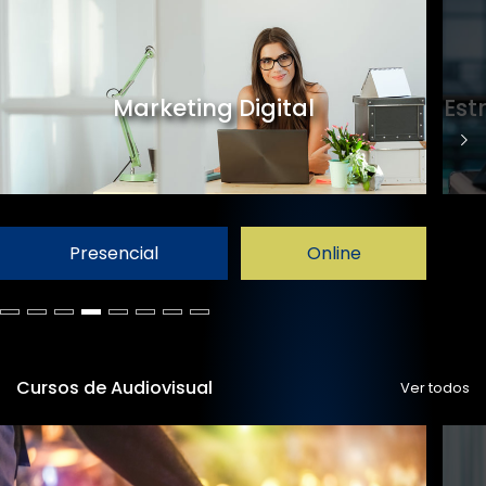
Marketing Digital
Est
Presencial
Online
Cursos de Audiovisual
Ver todos