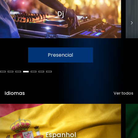
Dj
Presencial
Idiomas
Ver todos
Espanhol