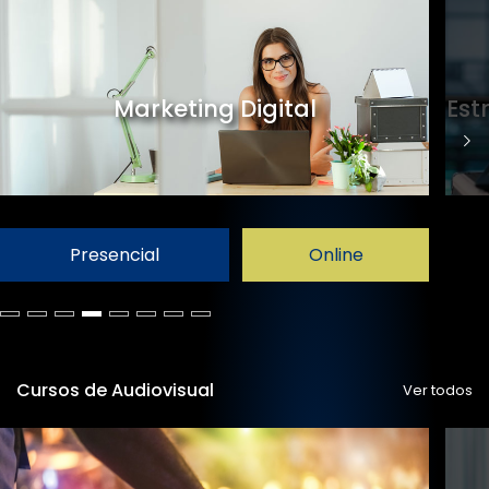
Marketing Digital
Est
Presencial
Online
Cursos de Audiovisual
Ver todos