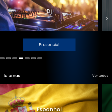
Dj
Presencial
Idiomas
Ver todos
Espanhol