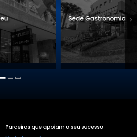
Sede Gastronomia
S
Parceiros que apoiam o seu sucesso!