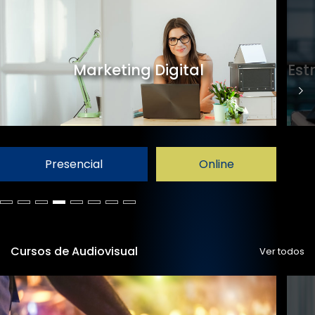
Marketing Digital
Est
Presencial
Online
Cursos de Audiovisual
Ver todos