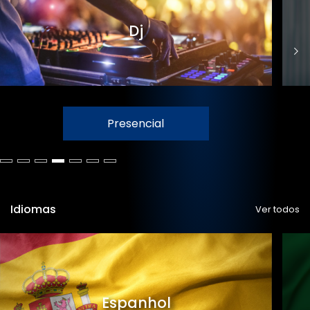
Dj
Presencial
Idiomas
Ver todos
Espanhol