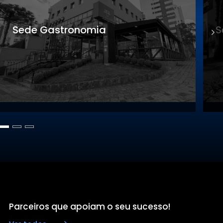
Sede Gastronomia
S
Parceiros que apoiam o seu sucesso!