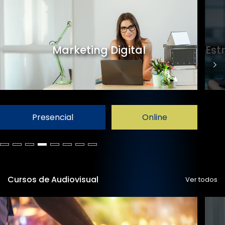
Marketing Digital
Est
Presencial
Online
Cursos de Audiovisual
Ver todos