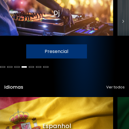
Dj
Presencial
Idiomas
Ver todos
Espanhol