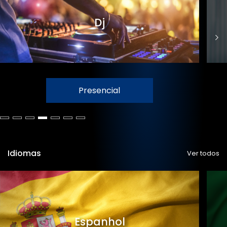
Dj
Presencial
Idiomas
Ver todos
Espanhol