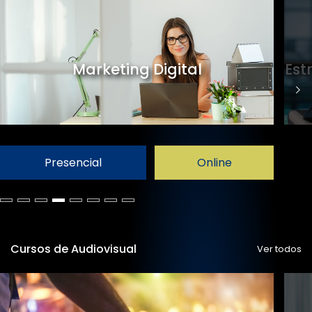
Marketing Digital
Est
Presencial
Online
Cursos de Audiovisual
Ver todos