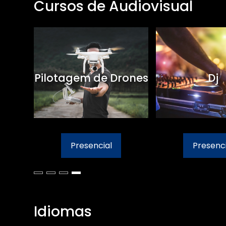
Cursos de Audiovisual
retação para
Fotografia
a e Mídias
Sociais
resencial
Presencial
Idiomas