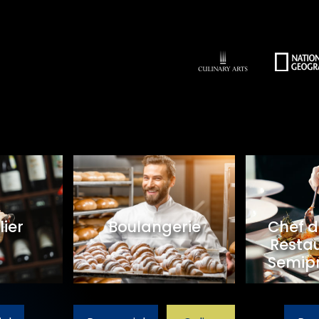
urmet
Pâtisserie
Som