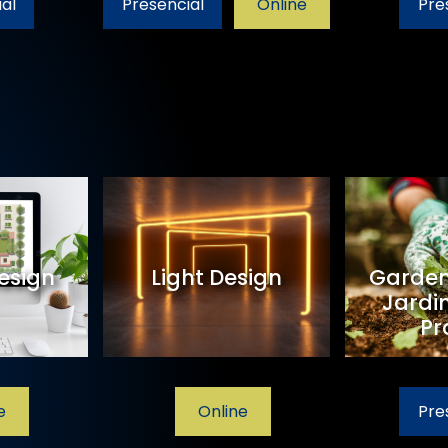
al
Presencial
Online
Pre
ão de
Design de Móveis
Garde
tes
Online
Online