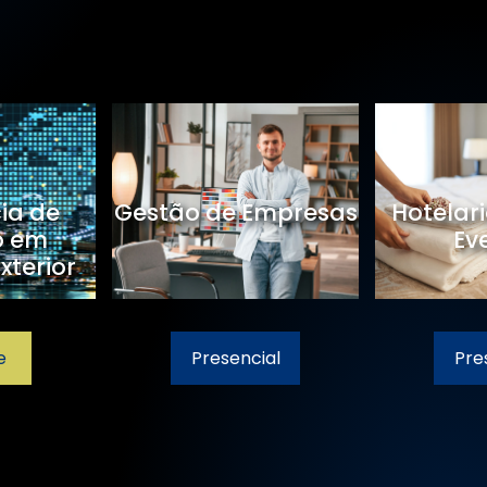
 Design e
Agente de Viagem
Market
tos
cial
Presencial
Online
Presenci