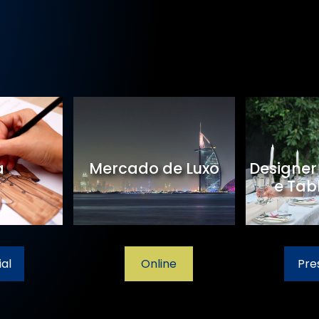
a
Mercado de Luxo
Designer
e Tab
al
Online
Pre