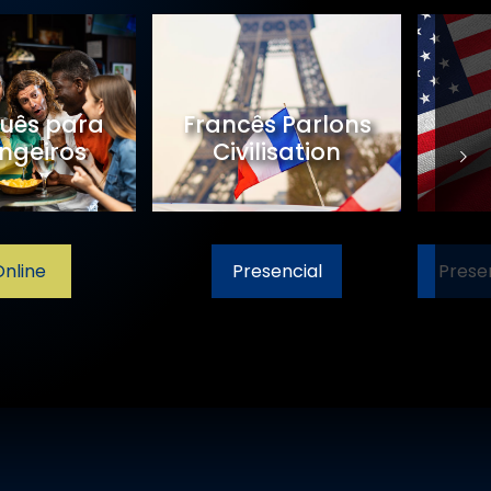
Espanhol
Italiano
Presencial
Online
Presencial
Online