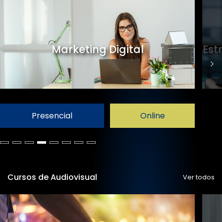
Marketing Digital
Est
Presencial
Online
Cursos de Audiovisual
Ver todos