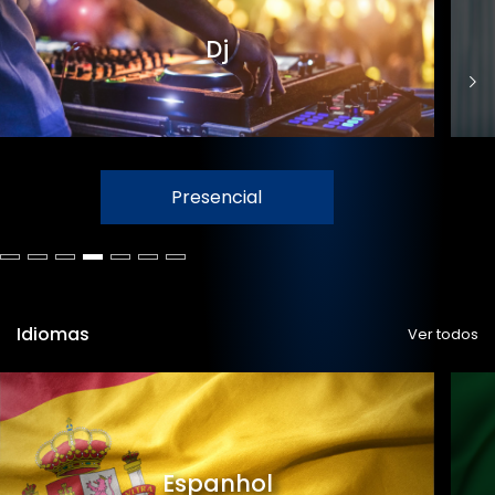
Dj
Presencial
Idiomas
Ver todos
Espanhol