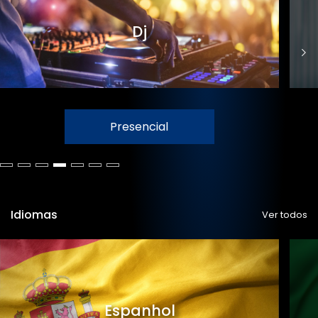
Dj
Presencial
Idiomas
Ver todos
Espanhol