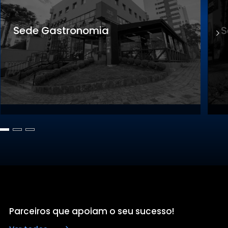
Sede Gastronomia
S
Parceiros que apoiam o seu sucesso!