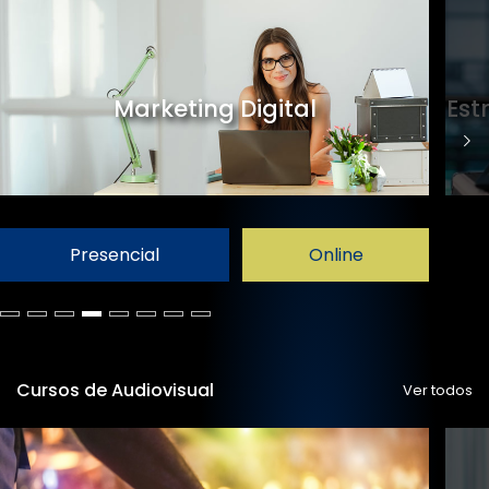
Marketing Digital
Est
Presencial
Online
Cursos de Audiovisual
Ver todos