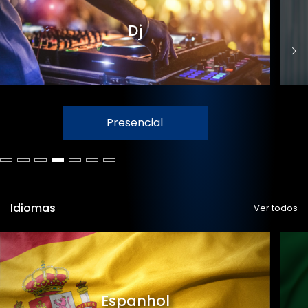
Dj
Presencial
Idiomas
Ver todos
Espanhol