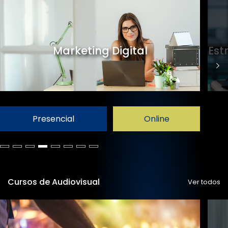
Marketing Digital
Est
Presencial
Online
Cursos de Audiovisual
Ver todos