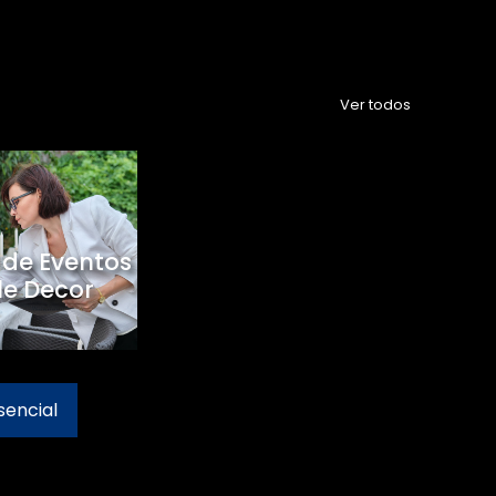
Ver todos
 de Eventos
le Decor
sencial