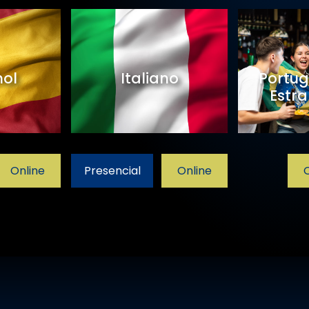
ol
Italiano
Portug
Estra
Online
Presencial
Online