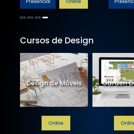
Presencial
Online
Presenci
Cursos de Design
de
Design de Móveis
Garden D
line
Online
Onlin