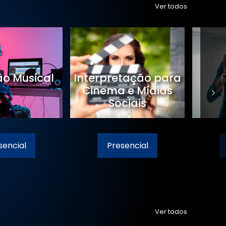
Ver todos
o Musical
Interpretação para
Cinema e Mídias
Sociais
sencial
Presencial
Ver todos