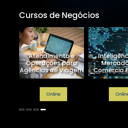
Cursos de Negócios
sagem
Atendimento e
Inteligên
Operações para
Mercad
Agências de Viagem
Comércio E
Online
Onlin