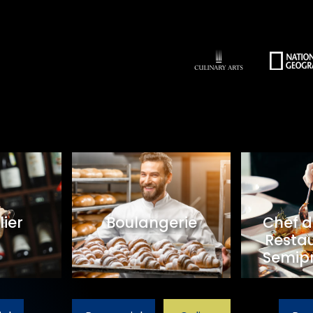
ier
Boulangerie
Chef d
Restau
Semipr