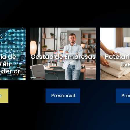
cia de
Gestão de Empresas
Hotelari
o em
Ev
xterior
e
Presencial
Pre