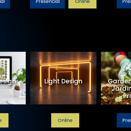
al
Presencial
Online
Pre
esign
Light Design
Garden
Jardi
Pr
e
Online
Pre