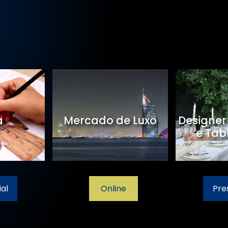
a
Mercado de Luxo
Designer
e Tab
al
Online
Pre