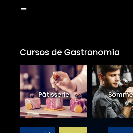
Cursos de Gastronomia
et
Pâtisserie
Sommel