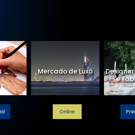
a
Mercado de Luxo
Designer
e Tab
al
Online
Pre