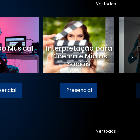
Ver todos
o Musical
Interpretação para
Cinema e Mídias
Sociais
sencial
Presencial
Ver todos