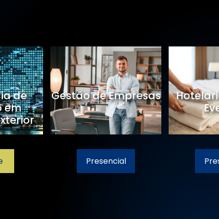
cia de
Gestão de Empresas
Hotelari
o em
Ev
xterior
e
Presencial
Pre