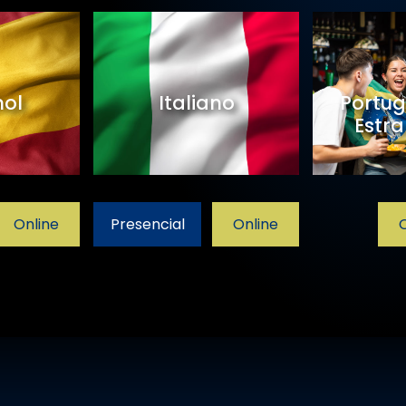
ol
Italiano
Portug
Estra
Online
Presencial
Online