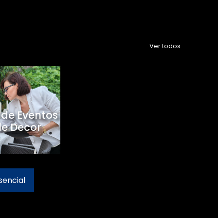
Ver todos
 de Eventos
le Decor
sencial