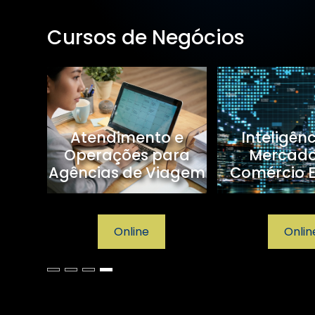
Cursos de Negócios
sagem
Atendimento e
Inteligên
Operações para
Mercad
Agências de Viagem
Comércio E
Online
Onlin