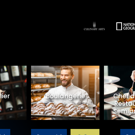
ier
Boulangerie
Chef d
Restau
Semipr