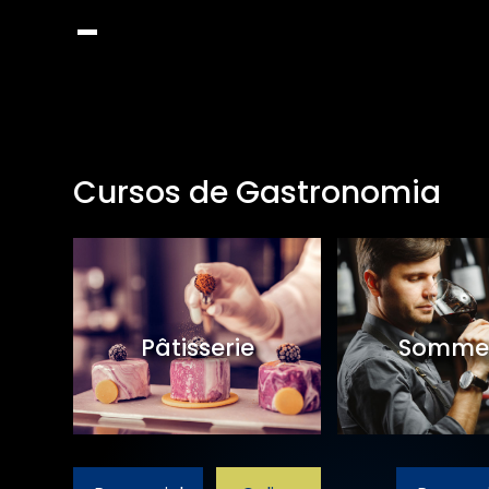
Cursos de Gastronomia
et
Pâtisserie
Sommel