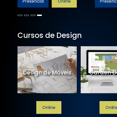
Presencial
Online
Presenci
Cursos de Design
de
Design de Móveis
Garden D
line
Online
Onlin