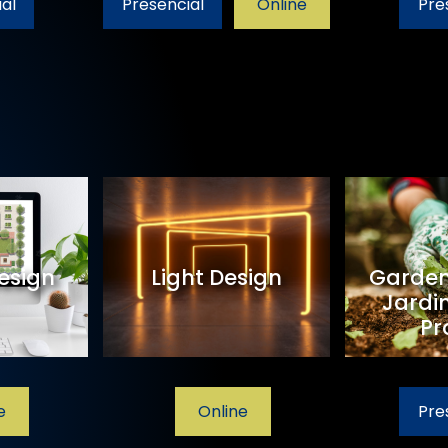
al
Presencial
Online
Pre
esign
Light Design
Garden
Jardi
Pr
e
Online
Pre