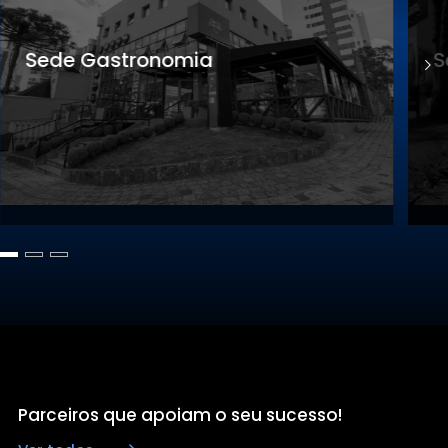
Sede Gastronomia
S
Parceiros que apoiam o seu sucesso!