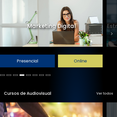
Marketing Digital
Est
Presencial
Online
Cursos de Audiovisual
Ver todos