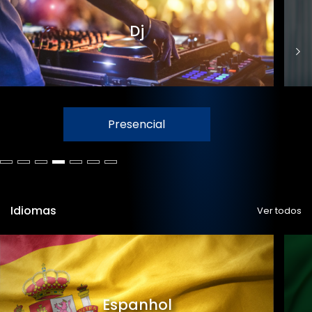
Dj
Presencial
Idiomas
Ver todos
Espanhol