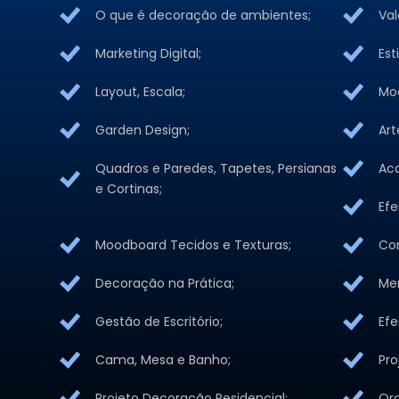
O que é decoração de ambientes;
Val
Marketing Digital;
Est
Layout, Escala;
Mo
Garden Design;
Art
Quadros e Paredes, Tapetes, Persianas
Ac
e Cortinas;
Efe
Moodboard Tecidos e Texturas;
Com
Decoração na Prática;
Me
Gestão de Escritório;
Efe
Cama, Mesa e Banho;
Pro
Projeto Decoração Residencial;
Or