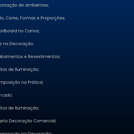
orização de ambientes;
ilo, Cores, Formas e Proporções;
odboard no Canva;
e na Decoração;
abamentos e Revestimentos;
itos de Iluminação;
posição na Prática;
rcado;
itos de Iluminação;
jeto Decoração Comercial;
ganização na Decoração;