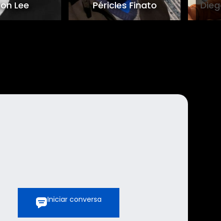
lon Lee
Péricles Finato
Dieg
Iniciar conversa