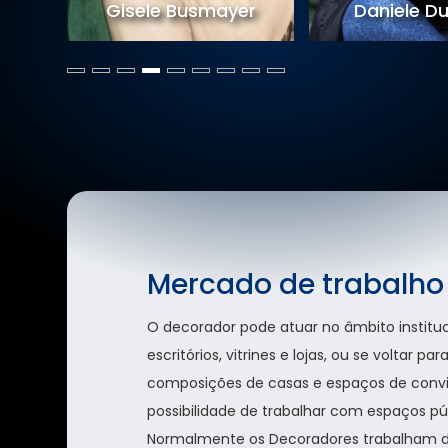
o
Gisele Busmayer
Daniele D
Mercado de trabalho
O decorador pode atuar no âmbito instituci
escritórios, vitrines e lojas, ou se voltar 
composições de casas e espaços de convi
possibilidade de trabalhar com espaços pú
Normalmente os Decoradores trabalham 