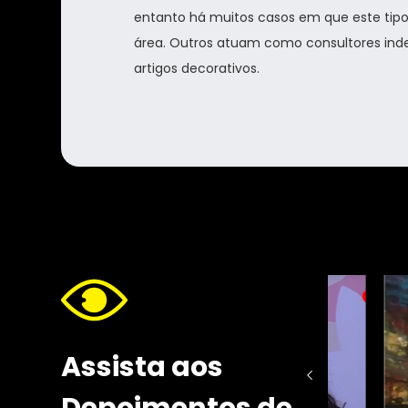
entanto há muitos casos em que este tipo
área. Outros atuam como consultores inde
artigos decorativos.
Assista aos