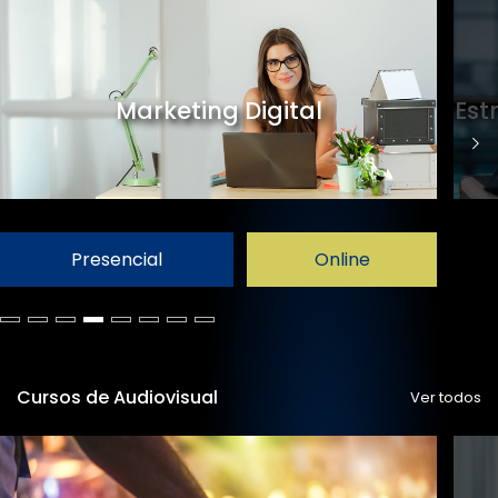
Marketing Digital
Est
Presencial
Online
Cursos de Audiovisual
Ver todos