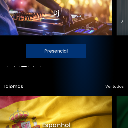
Dj
Presencial
Idiomas
Ver todos
Espanhol