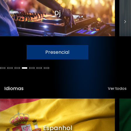
Dj
Presencial
Idiomas
Ver todos
Espanhol