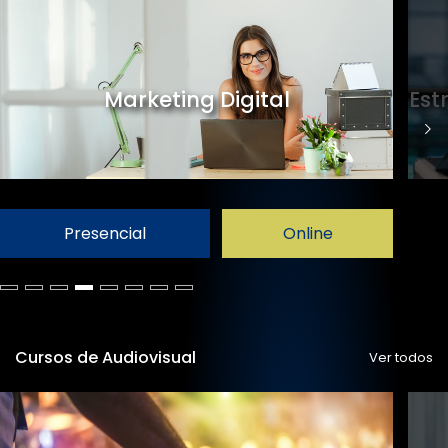
Marketing Digital
Est
Presencial
Online
Cursos de Audiovisual
Ver todos