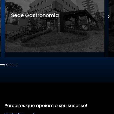
Sede Gastronomia
S
Parceiros que apoiam o seu sucesso!