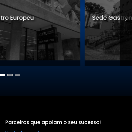
Sede Gastronomia
S
Parceiros que apoiam o seu sucesso!