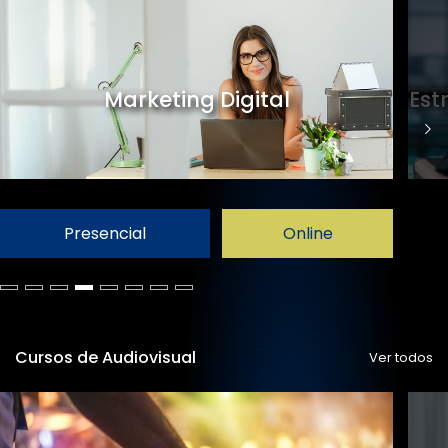
Marketing Digital
Est
Presencial
Online
Cursos de Audiovisual
Ver todos