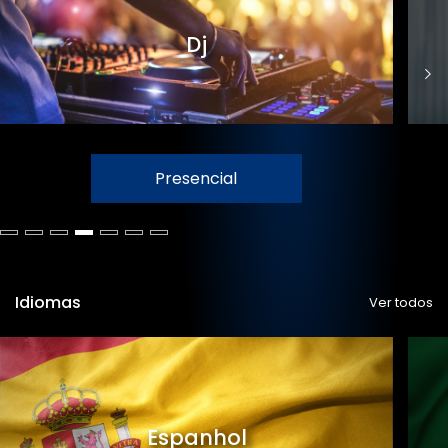
Dj
Presencial
Idiomas
Ver todos
Espanhol