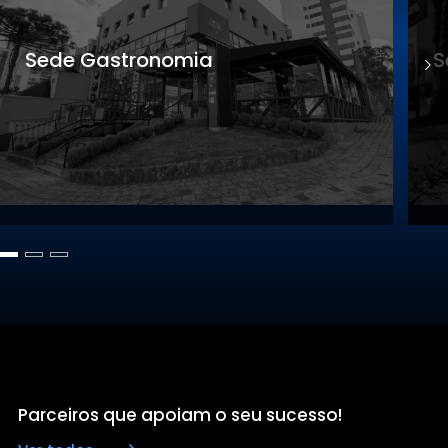
Sede Gastronomia
S
Parceiros que apoiam o seu sucesso!