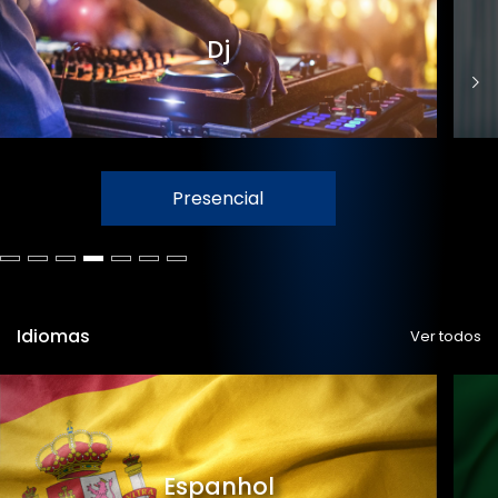
Dj
Presencial
Idiomas
Ver todos
Espanhol