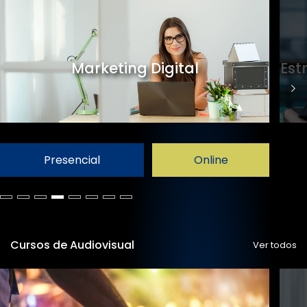
Marketing Digital
Est
Presencial
Online
Cursos de Audiovisual
Ver todos