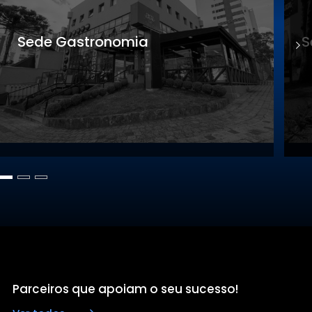
Sede Gastronomia
S
Parceiros que apoiam o seu sucesso!