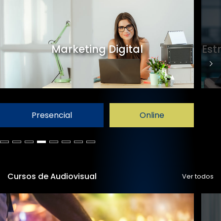
Marketing Digital
Est
Presencial
Online
Cursos de Audiovisual
Ver todos