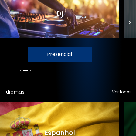
Dj
Presencial
Idiomas
Ver todos
Espanhol