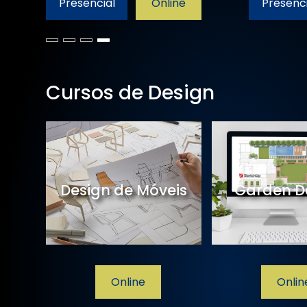
Presencial
Online
Presenci
Cursos de Design
de
Design de Móveis
Garden D
line
Online
Onlin