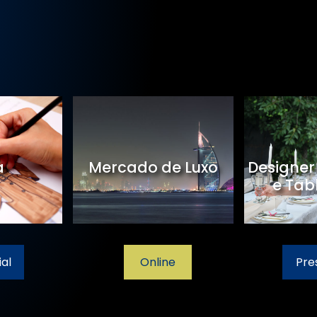
a
Mercado de Luxo
Designer
e Tab
al
Online
Pre