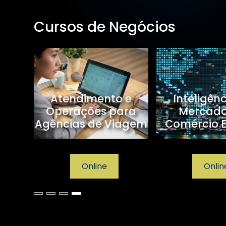
Cursos de Negócios
sagem
Atendimento e
Inteligên
Operações para
Mercad
Agências de Viagem
Comércio E
Online
Onlin