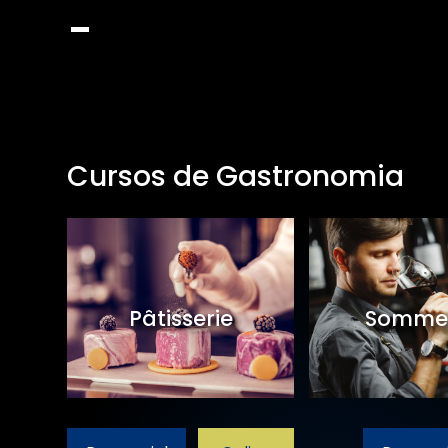
Cursos de Gastronomia
et
Pâtisserie
Sommel