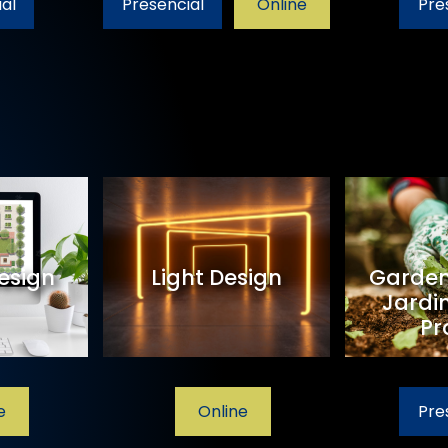
al
Presencial
Online
Pre
esign
Light Design
Garden
Jardi
Pr
e
Online
Pre