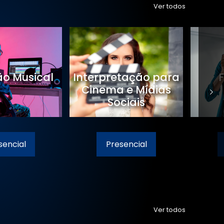
Ver todos
o Musical
Interpretação para
Cinema e Mídias
Sociais
sencial
Presencial
Ver todos