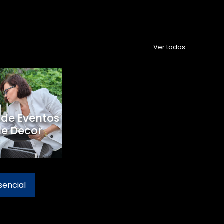
Ver todos
 de Eventos
le Decor
sencial