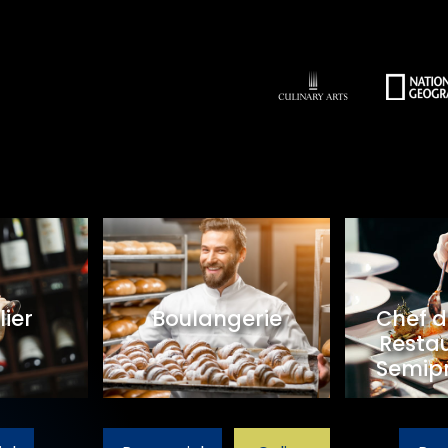
ier
Boulangerie
Chef d
Restau
Semipr