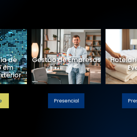
cia de
Gestão de Empresas
Hotelari
o em
Ev
xterior
e
Presencial
Pre