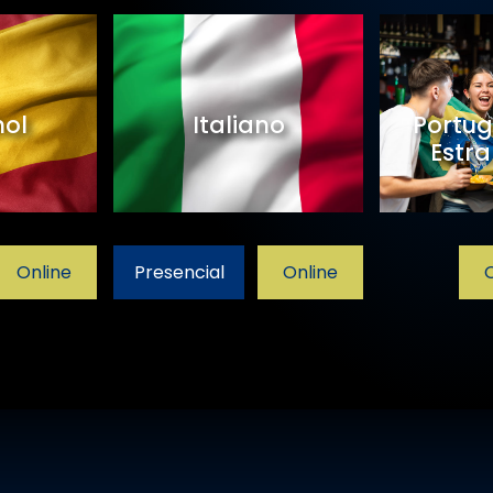
ol
Italiano
Portug
Estra
Online
Presencial
Online