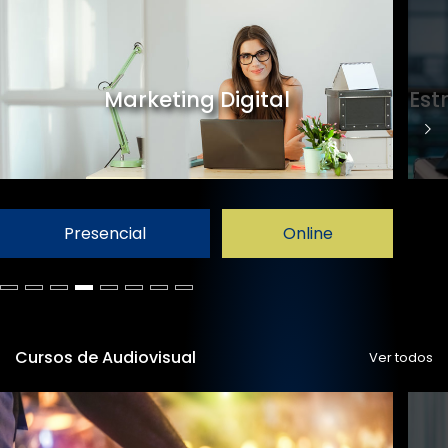
Marketing Digital
Est
Presencial
Online
Cursos de Audiovisual
Ver todos