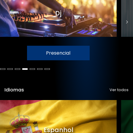
Dj
Presencial
Idiomas
Ver todos
Espanhol