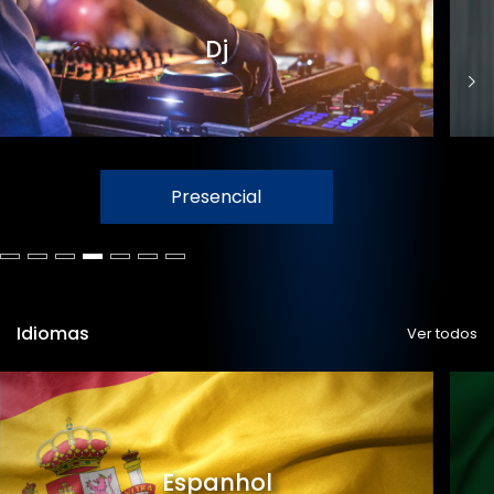
Dj
Presencial
Idiomas
Ver todos
Espanhol