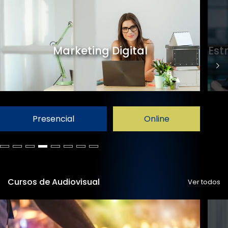
Marketing Digital
Est
Presencial
Online
Cursos de Audiovisual
Ver todos